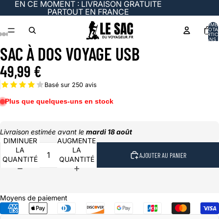
EN CE MOMENT : LIVRAISON GRATUITE
PARTOUT EN FRANCE
NOMB
TOTA
D’ARTIC
DANS 
PANIER
SAC À DOS VOYAGE USB
49,99 €
Basé sur 250 avis
Plus que quelques-uns en stock
Livraison estimée avant le
mardi 18 août
DIMINUER
AUGMENTER
LA
LA
AJOUTER AU PANIER
QUANTITÉ
QUANTITÉ
Moyens de paiement