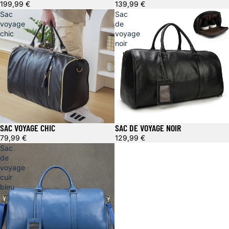
199,99 €
139,99 €
Sac
Sac
voyage
de
chic
voyage
noir
SAC VOYAGE CHIC
SAC DE VOYAGE NOIR
79,99 €
129,99 €
Sac
de
voyage
cuir
bleu