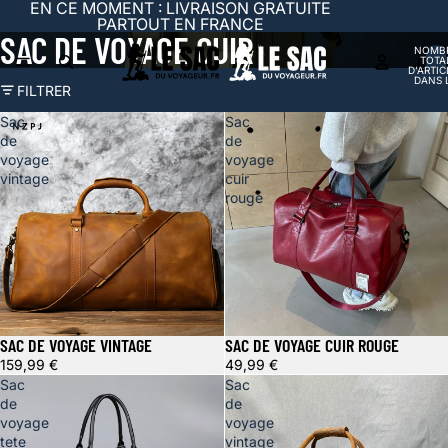
EN CE MOMENT : LIVRAISON GRATUITE
PARTOUT EN FRANCE
SAC DE VOYAGE CUIR
NOMB
TOTA
D’ARTIC
DANS 
FILTRER
PANIER
Sac
Sac
de
de
voyage
voyage
vintage
cuir
rouge
SAC DE VOYAGE VINTAGE
SAC DE VOYAGE CUIR ROUGE
159,99 €
49,99 €
Sac
Sac
de
de
voyage
voyage
tete
vintage