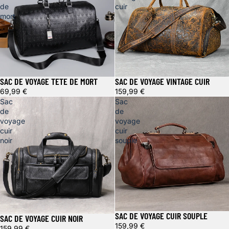
de
cuir
mort
SAC DE VOYAGE TETE DE MORT
SAC DE VOYAGE VINTAGE CUIR
69,99 €
159,99 €
Sac
Sac
de
de
voyage
voyage
cuir
cuir
noir
souple
SAC DE VOYAGE CUIR SOUPLE
SAC DE VOYAGE CUIR NOIR
159,99 €
159,99 €