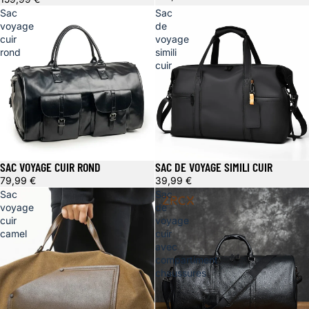
Sac
Sac
voyage
de
cuir
voyage
rond
simili
cuir
SAC VOYAGE CUIR ROND
SAC DE VOYAGE SIMILI CUIR
79,99 €
39,99 €
Sac
Sac
voyage
de
cuir
voyage
camel
cuir
avec
compartiment
chaussures