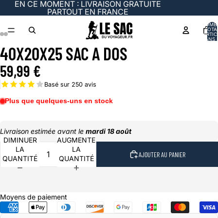
EN CE MOMENT : LIVRAISON GRATUITE
PARTOUT EN FRANCE
NOMB
TOTA
D’ARTIC
DANS 
PANIER
40X20X25 SAC A DOS
59,99 €
Basé sur 250 avis
Plus que quelques-uns en stock
Livraison estimée avant le
mardi 18 août
DIMINUER
AUGMENTER
LA
LA
AJOUTER AU PANIER
QUANTITÉ
QUANTITÉ
Moyens de paiement